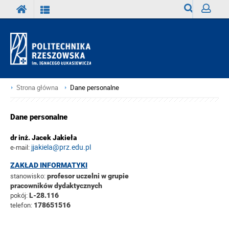
Wyszukiwark
Zaloguj
Strona główna
Dane personalne
Dane personalne
dr inż. Jacek Jakieła
jjakiela@prz.edu.pl
e-mail:
ZAKŁAD INFORMATYKI
stanowisko:
profesor uczelni w grupie
pracowników dydaktycznych
pokój:
L-28.116
telefon:
178651516